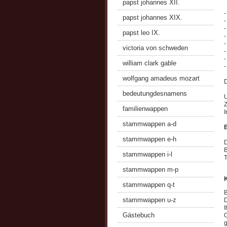
papst johannes XII.
-
papst johannes XIX.
-
-
papst leo IX.
-
-
victoria von schweden
-
-
william clark gable
-
wolfgang amadeus mozart
D
bedeutungdesnamens
U
Z
familienwappen
I
stammwappen a-d
stammwappen e-h
D
B
stammwappen i-l
T
stammwappen m-p
stammwappen q-t
B
stammwappen u-z
D
I
Gästebuch
O
g