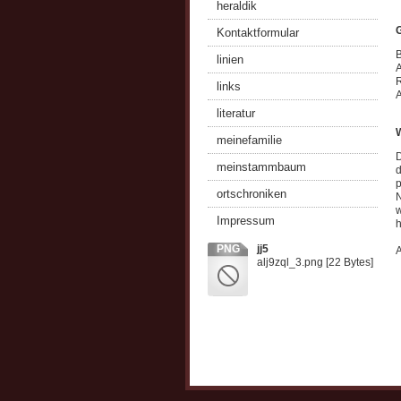
heraldik
Kontaktformular
B
linien
A
R
links
A
literatur
meinefamilie
D
meinstammbaum
d
p
ortschroniken
N
w
Impressum
h
PNG
jj5
A
alj9zql_3.png
[22 Bytes]