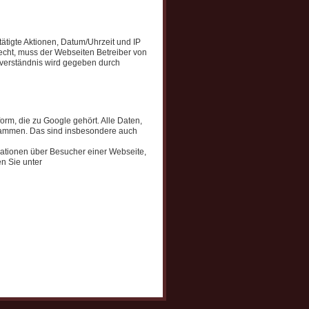
tigte Aktionen, Datum/Uhrzeit und IP
Recht, muss der Webseiten Betreiber von
inverständnis wird gegeben durch
rm, die zu Google gehört. Alle Daten,
sammen. Das sind insbesondere auch
ationen über Besucher einer Webseite,
n Sie unter