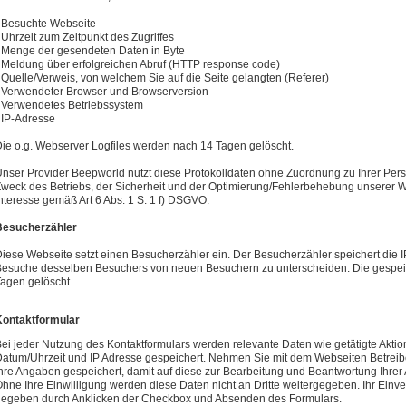
 Besuchte Webseite
 Uhrzeit zum Zeitpunkt des Zugriffes
 Menge der gesendeten Daten in Byte
 Meldung über erfolgreichen Abruf (HTTP response code)
 Quelle/Verweis, von welchem Sie auf die Seite gelangten (Referer)
 Verwendeter Browser und Browserversion
 Verwendetes Betriebssystem
 IP-Adresse
ie o.g. Webserver Logfiles werden nach 14 Tagen gelöscht.
nser Provider Beepworld nutzt diese Protokolldaten ohne Zuordnung zu Ihrer Perso
weck des Betriebs, der Sicherheit und der Optimierung/Fehlerbehebung unserer Web
nteresse gemäß Art 6 Abs. 1 S. 1 f) DSGVO.
Besucherzähler
iese Webseite setzt einen Besucherzähler ein. Der Besucherzähler speichert die
esuche desselben Besuchers von neuen Besuchern zu unterscheiden. Die gespei
agen gelöscht.
Kontaktformular
ei jeder Nutzung des Kontaktformulars werden relevante Daten wie getätigte Akti
atum/Uhrzeit und IP Adresse gespeichert. Nehmen Sie mit dem Webseiten Betreib
hre Angaben gespeichert, damit auf diese zur Bearbeitung und Beantwortung Ihrer
hne Ihre Einwilligung werden diese Daten nicht an Dritte weitergegeben. Ihr Einv
egeben durch Anklicken der Checkbox und Absenden des Formulars.