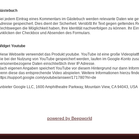
Gästebuch
ei jedem Eintrag eines Kommentars im Gästebuch werden relevante Daten wie getä
dresse gespeichert. Dies dient der Sicherheit. Verstößt Ihr Text gegen geltendes 
echtswegen die Möglichkeit haben, Ihre Identität nachverfolgen zu können. Ihr E
nklicken der Checkbox und Absenden des Formulars.
Widget Youtube
iese Webseite verwendet das Produkt youtube. YouTube ist eine große Videoplattfo
ie bei der Nutzung von YouTube gespeichert werden, laufen im Google-Konto zu
ersonenbezogene Daten einschließlich ihrer IP Adresse.
ach eigenen Angaben speichert YouTube vor diesem Hintergrund nur dann Inform
enn diese das entsprechende Video abspielen. Weitere Informationen hierzu finde
ttps://support.google.com/youtube/answer/171780?hl=de
nbieter Google LLC, 1600 Amphitheatre Parkway, Mountain View, CA 94043, USA
powered by Beepworld