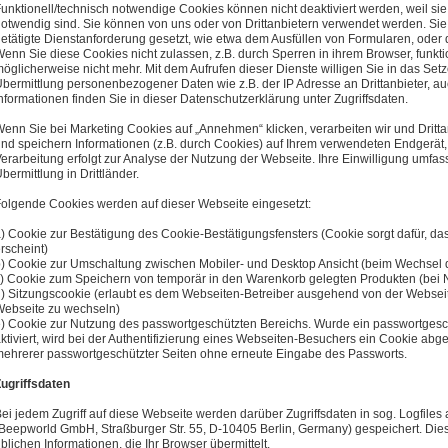
unktionell/technisch notwendige Cookies können nicht deaktiviert werden, weil si
otwendig sind. Sie können von uns oder von Drittanbietern verwendet werden. Sie
etätigte Dienstanforderung gesetzt, wie etwa dem Ausfüllen von Formularen, oder
enn Sie diese Cookies nicht zulassen, z.B. durch Sperren in ihrem Browser, funkti
öglicherweise nicht mehr. Mit dem Aufrufen dieser Dienste willigen Sie in das Se
bermittlung personenbezogener Daten wie z.B. der IP Adresse an Drittanbieter, auc
nformationen finden Sie in dieser Datenschutzerklärung unter Zugriffsdaten.
enn Sie bei Marketing Cookies auf „Annehmen“ klicken, verarbeiten wir und Drit
nd speichern Informationen (z.B. durch Cookies) auf Ihrem verwendeten Endgerät, 
erarbeitung erfolgt zur Analyse der Nutzung der Webseite. Ihre Einwilligung umfa
bermittlung in Drittländer.
olgende Cookies werden auf dieser Webseite eingesetzt:
) Cookie zur Bestätigung des Cookie-Bestätigungsfensters (Cookie sorgt dafür, da
rscheint)
) Cookie zur Umschaltung zwischen Mobiler- und Desktop Ansicht (beim Wechsel d
) Cookie zum Speichern von temporär in den Warenkorb gelegten Produkten (bei
) Sitzungscookie (erlaubt es dem Webseiten-Betreiber ausgehend von der Websei
ebseite zu wechseln)
) Cookie zur Nutzung des passwortgeschützten Bereichs. Wurde ein passwortgesch
ktiviert, wird bei der Authentifizierung eines Webseiten-Besuchers ein Cookie abg
ehrerer passwortgeschützter Seiten ohne erneute Eingabe des Passworts.
ugriffsdaten
ei jedem Zugriff auf diese Webseite werden darüber Zugriffsdaten in sog. Logfile
Beepworld GmbH, Straßburger Str. 55, D-10405 Berlin, Germany) gespeichert. Dies
blichen Informationen, die Ihr Browser übermittelt.