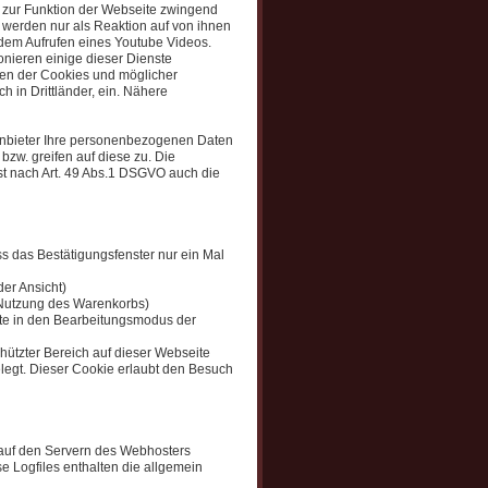
e zur Funktion der Webseite zwingend
 werden nur als Reaktion auf von ihnen
 dem Aufrufen eines Youtube Videos.
onieren einige dieser Dienste
tzen der Cookies und möglicher
h in Drittländer, ein. Nähere
tanbieter Ihre personenbezogenen Daten
bzw. greifen auf diese zu. Die
sst nach Art. 49 Abs.1 DSGVO auch die
ss das Bestätigungsfenster nur ein Mal
er Ansicht)
 Nutzung des Warenkorbs)
te in den Bearbeitungsmodus der
ützter Bereich auf dieser Webseite
elegt. Dieser Cookie erlaubt den Besuch
s auf den Servern des Webhosters
e Logfiles enthalten die allgemein