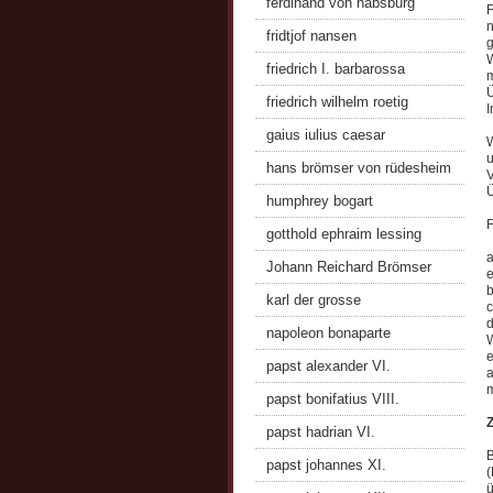
ferdinand von habsburg
F
n
fridtjof nansen
g
W
friedrich I. barbarossa
m
Ü
friedrich wilhelm roetig
I
gaius iulius caesar
W
u
hans brömser von rüdesheim
V
Ü
humphrey bogart
F
gotthold ephraim lessing
a
Johann Reichard Brömser
e
b
karl der grosse
c
d
napoleon bonaparte
W
e
papst alexander VI.
a
m
papst bonifatius VIII.
Z
papst hadrian VI.
B
papst johannes XI.
(
ü