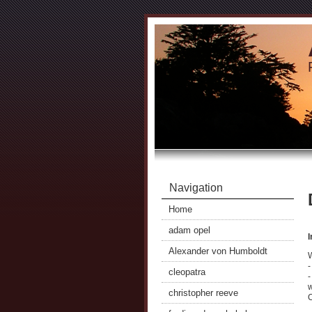
Navigation
Home
adam opel
Alexander von Humboldt
W
-
cleopatra
w
christopher reeve
C